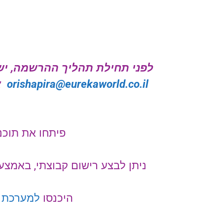
לפני תחילת תהליך ההרשמה, יש
orishapira@eurekaworld.co.il
א
פיתחו את תוכנ
ניתן לבצע רישום קבוצתי, באמצע
היכנסו
למערכת 