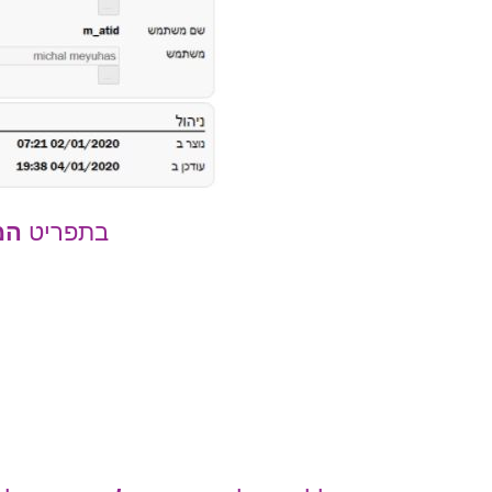
בתפריט
המ