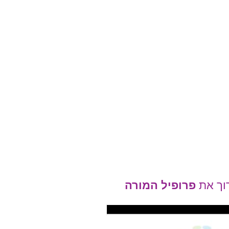
וך את
פרופיל
המורה