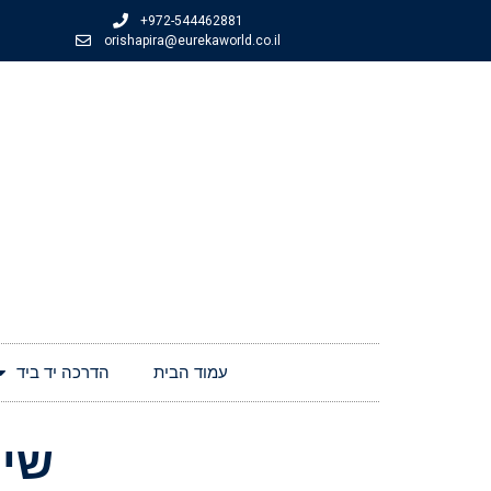
+972-544462881
orishapira@eurekaworld.co.il
עמוד הבית
הדרכה יד ביד
שיעור 1.3 –