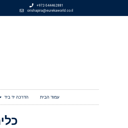
+972-544462881
orishapira@eurekaworld.co.il
עמוד הבית
הדרכה יד ביד
כלי