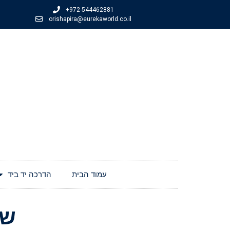
+972-544462881
orishapira@eurekaworld.co.il
עמוד הבית
הדרכה יד ביד
שיעור 4