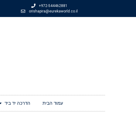
+972-544462881
orishapira@eurekaworld.co.il
עמוד הבית
הדרכה יד ביד