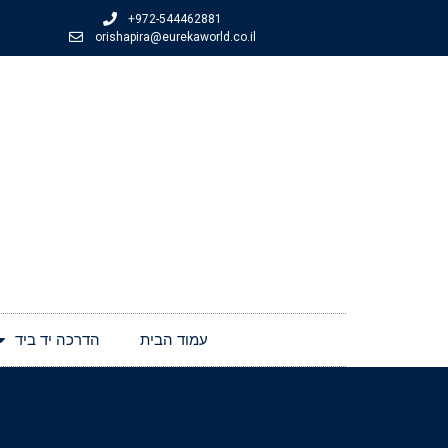
+972-544462881
orishapira@eurekaworld.co.il
עמוד הבית
הדרכה יד ביד